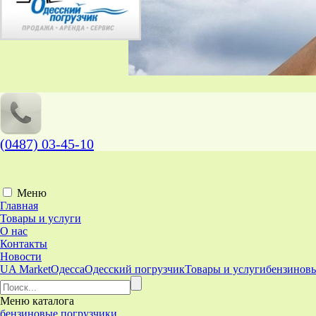
(0487) 03-45-10
Меню
Главная
Товары и услуги
О нас
Контакты
Новости
UA Market
Одесса
Одесский погрузчик
Товары и услуги
бензинов
Меню
каталога
бензиновые погрузчики