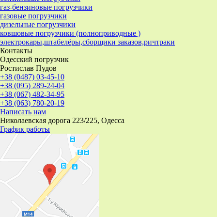
газ-бензиновые погрузчики
газовые погрузчики
дизельные погрузчики
ковшовые погрузчики (полноприводные )
электрокары,штабелёры,сборщики заказов,ричтраки
Контакты
Одесский погрузчик
Ростислав Пудов
+38 (0487) 03-45-10
+38 (095) 289-24-04
+38 (067) 482-34-95
+38 (063) 780-20-19
Написать нам
Николаевская дорога 223/225, Одесса
График работы