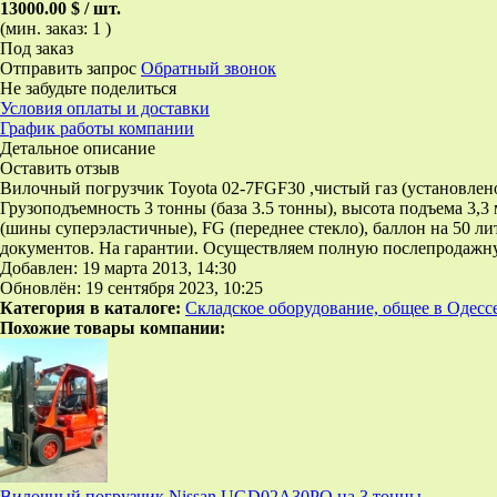
13000.00 $ / шт.
(мин. заказ: 1 )
Под заказ
Отправить запрос
Обратный звонок
Не забудьте поделиться
Условия оплаты и доставки
График работы компании
Детальное описание
Оставить отзыв
Вилочный погрузчик Toyota 02-7FGF30 ,чистый газ (установлен
Грузоподъемность 3 тонны (база 3.5 тонны), высота подъема 3,3 
(шины суперэластичные), FG (переднее стекло), баллон на 50 
документов. На гарантии. Осуществляем полную послепродажну
Добавлен: 19 марта 2013, 14:30
Обновлён: 19 сентября 2023, 10:25
Категория в каталоге:
Складское оборудование, общее в Одесс
Похожие товары компании:
Вилочный погрузчик Nissan UGD02A30PQ на 3 тонны