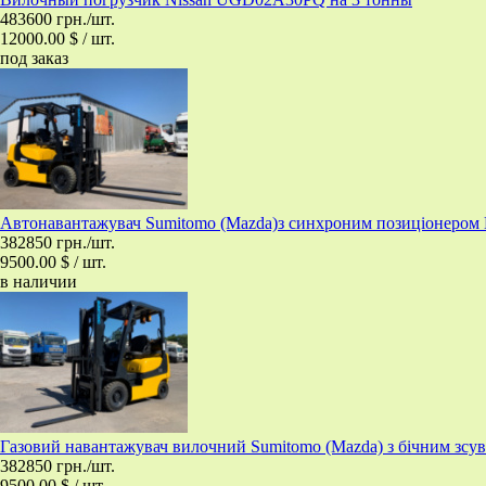
483600 грн./шт.
12000.00 $ / шт.
под заказ
Автонавантажувач Sumitomo (Mazda)з синхроним позицiонером
382850 грн./шт.
9500.00 $ / шт.
в наличии
​Газовий навантажувач вилочний Sumitomo (Mazda) з бічним зсу
382850 грн./шт.
9500.00 $ / шт.