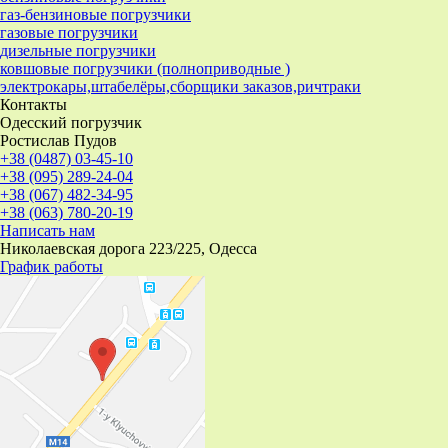
газ-бензиновые погрузчики
газовые погрузчики
дизельные погрузчики
ковшовые погрузчики (полноприводные )
электрокары,штабелёры,сборщики заказов,ричтраки
Контакты
Одесский погрузчик
Ростислав Пудов
+38 (0487) 03-45-10
+38 (095) 289-24-04
+38 (067) 482-34-95
+38 (063) 780-20-19
Написать нам
Николаевская дорога 223/225, Одесса
График работы