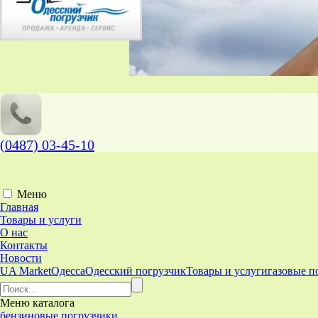
(0487) 03-45-10
Меню
Главная
Товары и услуги
О нас
Контакты
Новости
UA Market
Одесса
Одесский погрузчик
Товары и услуги
газовые п
Меню
каталога
бензиновые погрузчики